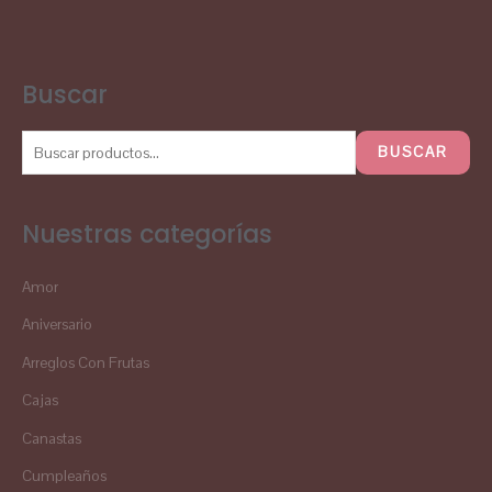
Buscar
BUSCAR
Nuestras categorías
Amor
Aniversario
Arreglos Con Frutas
Cajas
Canastas
Cumpleaños