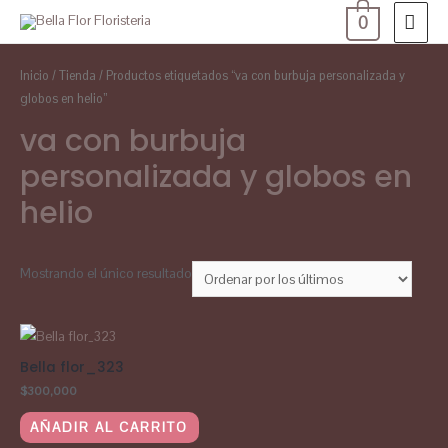
0
Inicio
/
Tienda
/ Productos etiquetados “va con burbuja personalizada y
globos en helio”
va con burbuja
personalizada y globos en
helio
Mostrando el único resultado
Bella flor_323
$
300,000
AÑADIR AL CARRITO