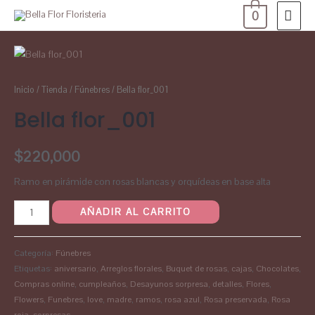
0
Inicio
/
Tienda
/
Fúnebres
/ Bella flor_001
Bella flor_001
$
220,000
Ramo en pirámide con rosas blancas y orquídeas en base alta
AÑADIR AL CARRITO
Categoría:
Fúnebres
Etiquetas:
aniversario
,
Arreglos florales
,
Buquet de rosas
,
cajas
,
Chocolates
,
Compras online
,
cumpleaños
,
Desayunos sorpresa
,
detalles
,
Flores
,
Flowers
,
Funebres
,
love
,
madre
,
ramos
,
rosa azul
,
Rosa preservada
,
Rosa