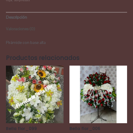
roja
,
sorpresas
Descripción
Valoraciones (0)
Pirámide con base alta
Productos relacionados
Bella flor_099
Bella flor_006