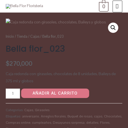
0
Inicio
/
Tienda
/
Cajas
/ Bella flor_023
Bella flor_023
$
270,000
Caja redonda con girasoles, chocolates de 8 unidades, Baileys de
375 ml y globos
AÑADIR AL CARRITO
Categorías:
Cajas
,
Girasoles
Etiquetas:
aniversario
,
Arreglos florales
,
Buquet de rosas
,
cajas
,
Chocolates
,
Compras online
,
cumpleaños
,
Desayunos sorpresa
,
detalles
,
Flores
,