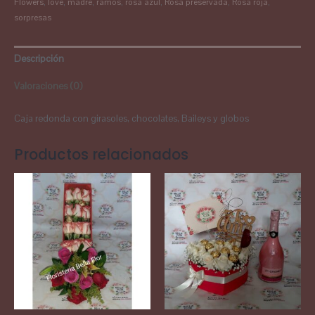
Flowers
,
love
,
madre
,
ramos
,
rosa azul
,
Rosa preservada
,
Rosa roja
,
sorpresas
Descripción
Valoraciones (0)
Caja redonda con girasoles, chocolates, Baileys y globos
Productos relacionados