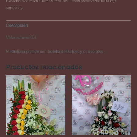
Flowers
,
love
,
madre
,
ramos
,
rosa azul
,
Rosa preservada
,
Rosa roja
,
sorpresas
Descripción
Valoraciones (0)
Medialuna grande con botella de Baileys y chocolates
Productos relacionados