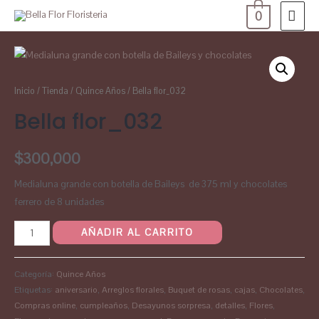
0
Inicio
/
Tienda
/
Quince Años
/ Bella flor_032
Bella flor_032
$
300,000
Medialuna grande con botella de Baileys de 375 ml y chocolates
ferrero de 8 unidades
AÑADIR AL CARRITO
Categoría:
Quince Años
Etiquetas:
aniversario
,
Arreglos florales
,
Buquet de rosas
,
cajas
,
Chocolates
,
Compras online
,
cumpleaños
,
Desayunos sorpresa
,
detalles
,
Flores
,