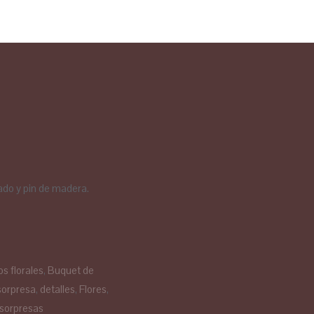
izado y pin de madera.
os florales
,
Buquet de
sorpresa
,
detalles
,
Flores
,
sorpresas