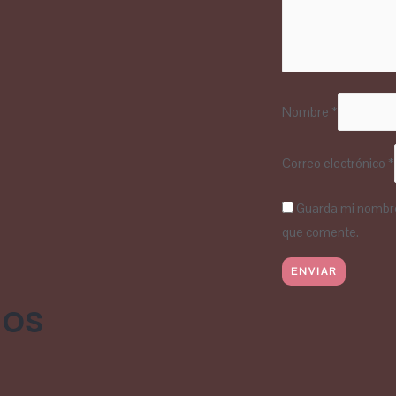
Nombre
*
Correo electrónico
*
Guarda mi nombre,
que comente.
dos