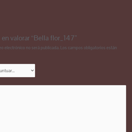
 en valorar “Bella flor_147”
eo electrónico no será publicada.
Los campos obligatorios están