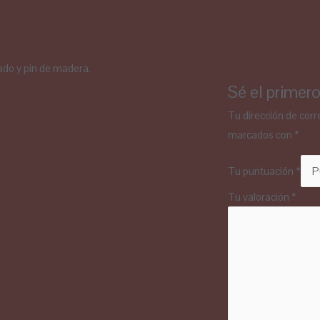
izado y pin de madera.
Sé el primero
Tu dirección de corr
marcados con
*
Tu puntuación
*
Tu valoración
*