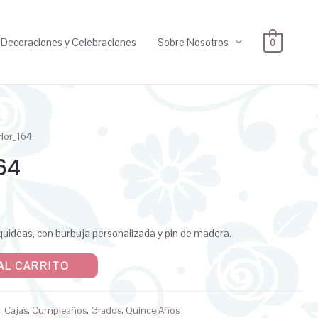
Decoraciones y Celebraciones
Sobre Nosotros
0
flor_164
164
rquideas, con burbuja personalizada y pin de madera.
AL CARRITO
o
,
Cajas
,
Cumpleaños
,
Grados
,
Quince Años