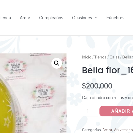
ienda
Amor
Cumpleaños
Ocasiones
Fúnebres
Inicio
/
Tienda
/
Cajas
/ Bella 
Bella flor_
$
200,000
Caja cilindro con rosas y o
AÑADIR 
Categorías:
Amor
,
Aniversari