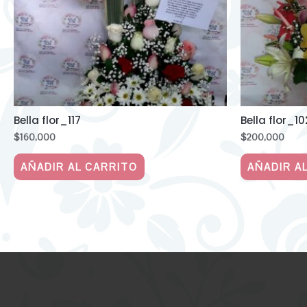
Bella flor_117
Bella flor_10
$
160,000
$
200,000
AÑADIR AL CARRITO
AÑADIR A