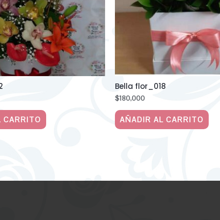
2
Bella flor_018
$
180,000
L CARRITO
AÑADIR AL CARRITO