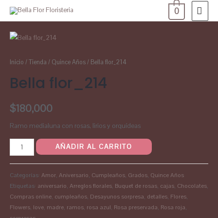
0
Inicio
/
Tienda
/
Quince Años
/ Bella flor_214
Bella flor_214
$
180,000
Ramo medialuna con rosas, lirios y orquídeas
AÑADIR AL CARRITO
Categorías:
Amor
,
Aniversario
,
Cumpleaños
,
Grados
,
Quince Años
Etiquetas:
aniversario
,
Arreglos florales
,
Buquet de rosas
,
cajas
,
Chocolates
,
Compras online
,
cumpleaños
,
Desayunos sorpresa
,
detalles
,
Flores
,
Flowers
,
love
,
madre
,
ramos
,
rosa azul
,
Rosa preservada
,
Rosa roja
,