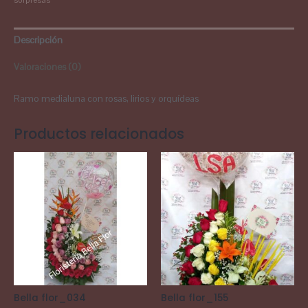
sorpresas
Descripción
Valoraciones (0)
Ramo medialuna con rosas, lirios y orquídeas
Productos relacionados
Bella flor_034
Bella flor_155