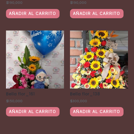
$
190,000
$
190,000
AÑADIR AL CARRITO
AÑADIR AL CARRITO
Bella flor_161
Bella flor_138
$
150,000
$
300,000
AÑADIR AL CARRITO
AÑADIR AL CARRITO