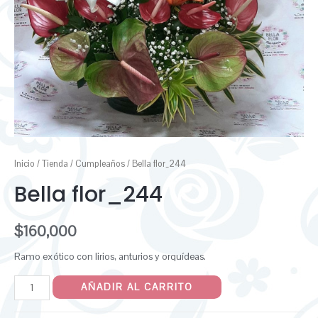
Inicio
/
Tienda
/
Cumpleaños
/ Bella flor_244
Bella flor_244
$
160,000
Ramo exótico con lirios, anturios y orquídeas.
AÑADIR AL CARRITO