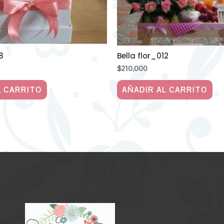
8
Bella flor_012
$
210,000
L CARRITO
AÑADIR AL CARRITO