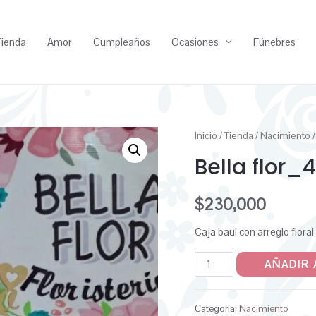
ienda
Amor
Cumpleaños
Ocasiones
Fúnebres
Inicio
/
Tienda
/
Nacimiento
/
Bella flor_4
$
230,000
Caja baul con arreglo flora
AÑADIR 
Categoría:
Nacimiento