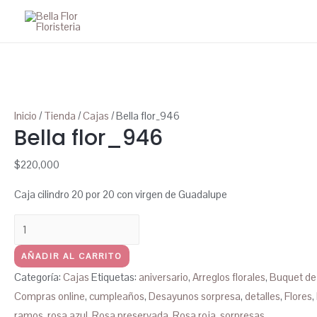
Ir
al
contenido
Inicio
/
Tienda
/
Cajas
/ Bella flor_946
Bella flor_946
$
220,000
Caja cilindro 20 por 20 con virgen de Guadalupe
Bella
flor_946
AÑADIR AL CARRITO
cantidad
Categoría:
Cajas
Etiquetas:
aniversario
,
Arreglos florales
,
Buquet de
Compras online
,
cumpleaños
,
Desayunos sorpresa
,
detalles
,
Flores
,
ramos
,
rosa azul
,
Rosa preservada
,
Rosa roja
,
sorpresas