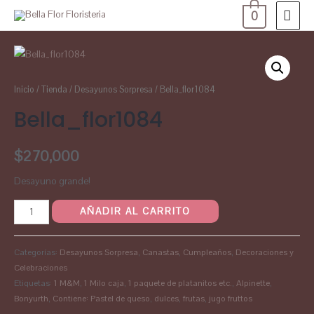
0
Inicio
/
Tienda
/
Desayunos Sorpresa
/ Bella_flor1084
Bella_flor1084
$
270,000
Desayuno grande!
AÑADIR AL CARRITO
Categorías:
Desayunos Sorpresa
,
Canastas
,
Cumpleaños
,
Decoraciones y
Celebraciones
Etiquetas:
1 M&M
,
1 Milo caja
,
1 paquete de platanitos etc.
,
Alpinette
,
Bonyurth
,
Contiene: Pastel de queso
,
dulces
,
frutas
,
jugo fruttos