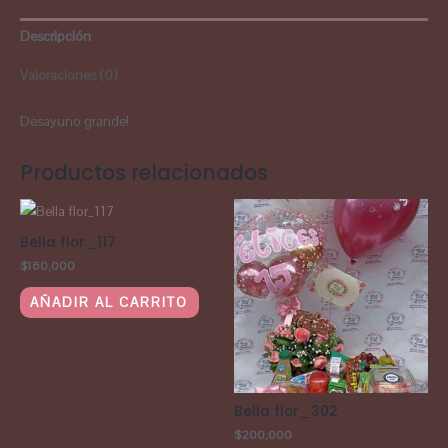
Descripción
Valoraciones (0)
Desayuno grande!
Productos relacionados
Bella flor_117
$
160,000
AÑADIR AL CARRITO
Bella flor_302
$
200,000