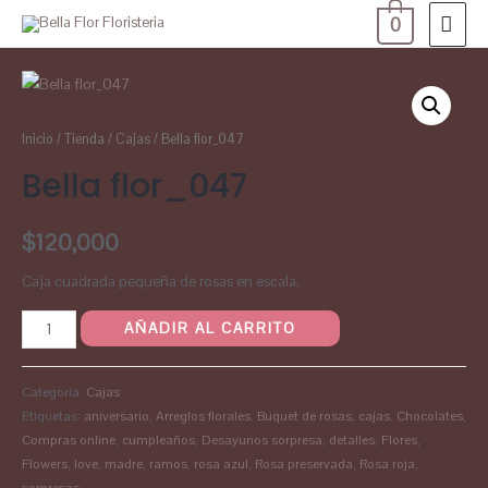
0
Inicio
/
Tienda
/
Cajas
/ Bella flor_047
Bella flor_047
$
120,000
Caja cuadrada pequeña de rosas en escala.
AÑADIR AL CARRITO
Categoría:
Cajas
Etiquetas:
aniversario
,
Arreglos florales
,
Buquet de rosas
,
cajas
,
Chocolates
,
Compras online
,
cumpleaños
,
Desayunos sorpresa
,
detalles
,
Flores
,
Flowers
,
love
,
madre
,
ramos
,
rosa azul
,
Rosa preservada
,
Rosa roja
,