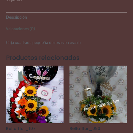
sorpresas
Descripción
Valoraciones (0)
Caja cuadrada pequeña de rosas en escala.
Productos relacionados
Bella flor_107
Bella flor_093