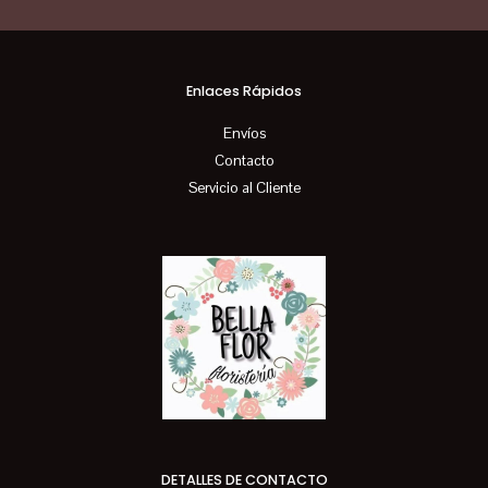
Enlaces Rápidos
Envíos
Contacto
Servicio al Cliente
DETALLES DE CONTACTO