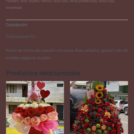
Flowers
,
love
,
madre
,
ramos
,
rosa azul
,
Rosa preservada
,
Rosa roja
,
sorpresas
Descripción
Valoraciones (0)
Ramo en forma de corazón con rosas, lirios, anturios, girasol y pin de
madera según la ocasión.
Productos relacionados