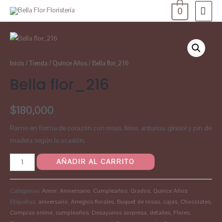
0
Inicio
/
Tienda
/
Quince Años
/ Bella flor_216
Bella flor_216
$
180,000
Ramo en forma de corazón con rosas, lirios, anturios, girasol y pin de
madera según la ocasión.
AÑADIR AL CARRITO
Categorías:
Amor
,
Aniversario
,
Cumpleaños
,
Grados
,
Quince Años
Etiquetas:
aniversario
,
Arreglos florales
,
Buquet de rosas
,
cajas
,
Chocolates
,
Compras online
,
cumpleaños
,
Desayunos sorpresa
,
detalles
,
Flores
,