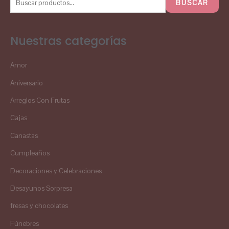
BUSCAR
Nuestras categorías
Amor
Aniversario
Arreglos Con Frutas
Cajas
Canastas
Cumpleaños
Decoraciones y Celebraciones
Desayunos Sorpresa
fresas y chocolates
Fúnebres