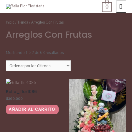
0
Inicio
/
Tienda
/ Arreglos Con Frutas
Arreglos Con Frutas
Mostrando 1–32 de 68 resultados
Bella_flor1086
$
360,000
AÑADIR AL CARRITO