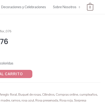
Decoraciones y Celebraciones
Sobre Nosotros
0
 flor_076
076
 coloridas
AL CARRITO
Arreglo floral
,
Buquet de rosas
,
Cilindros
,
Compras online
,
cumpleaños
,
,
madre
,
ramos
,
rosa azul
,
Rosa preservada
,
Rosa roja
,
Sorpresa