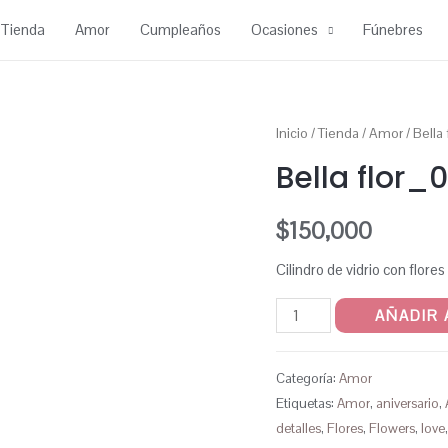
Tienda
Amor
Cumpleaños
Ocasiones
Fúnebres
Inicio
/
Tienda
/
Amor
/ Bella
Bella flor_
$
150,000
Cilindro de vidrio con flores
Bella
AÑADIR 
flor_076
cantidad
Categoría:
Amor
Etiquetas:
Amor
,
aniversario
,
detalles
,
Flores
,
Flowers
,
love