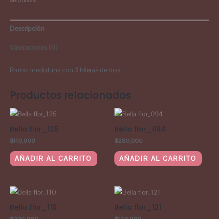
sorpresas
Descripción
Valoraciones (0)
Ramo medialuna con 3 hileras de rosa
Productos relacionados
Bella flor_125
Bella flor_094
$
110,000
$
280,000
AÑADIR AL CARRITO
AÑADIR AL CARRITO
Bella flor_110
Bella flor_121
$
220,000
$
140,000