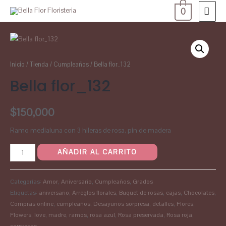
0
Inicio
/
Tienda
/
Cumpleaños
/ Bella flor_132
Bella flor_132
$
150,000
Ramo medialuna con 3 hileras de rosa, pin de madera
AÑADIR AL CARRITO
Categorías:
Amor
,
Aniversario
,
Cumpleaños
,
Grados
Etiquetas:
aniversario
,
Arreglos florales
,
Buquet de rosas
,
cajas
,
Chocolates
,
Compras online
,
cumpleaños
,
Desayunos sorpresa
,
detalles
,
Flores
,
Flowers
,
love
,
madre
,
ramos
,
rosa azul
,
Rosa preservada
,
Rosa roja
,