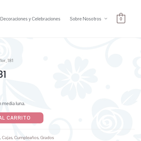
Decoraciones y Celebraciones
Sobre Nosotros
0
flor_181
81
n media luna.
AL CARRITO
o
,
Cajas
,
Cumpleaños
,
Grados