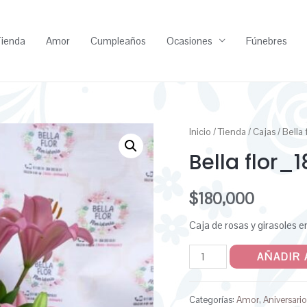
ienda
Amor
Cumpleaños
Ocasiones
Fúnebres
Inicio
/
Tienda
/
Cajas
/ Bella 
Bella flor_1
$
180,000
Caja de rosas y girasoles e
AÑADIR 
Categorías:
Amor
,
Aniversari