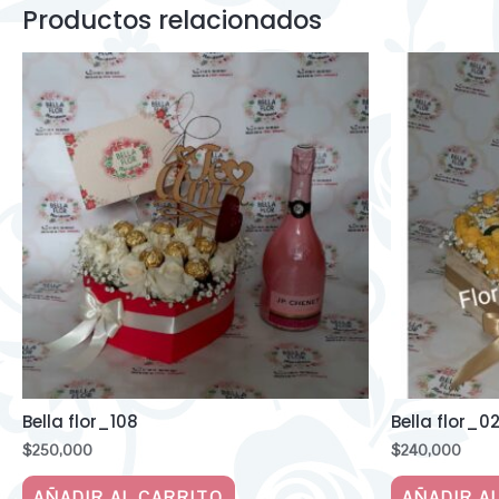
Productos relacionados
Bella flor_108
Bella flor_0
$
250,000
$
240,000
AÑADIR AL CARRITO
AÑADIR A