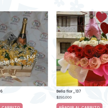
26
Bella flor_137
$
250,000
L CARRITO
AÑADIR AL CARRITO