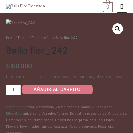
0
Inicio
/
Tienda
/
Quince Años
/ Bella flor_242
Bella flor_242
$
180,000
Ramo de rosas en escala con chocolates ferreros y pin de madera.
AÑADIR AL CARRITO
Categorías:
Amor
,
Aniversario
,
Cumpleaños
,
Grados
,
Quince Años
Etiquetas:
aniversario
,
Arreglos florales
,
Buquet de rosas
,
cajas
,
Chocolates
,
Compras online
,
cumpleaños
,
Desayunos sorpresa
,
detalles
,
Flores
,
Flowers
,
love
,
madre
,
ramos
,
rosa azul
,
Rosa preservada
,
Rosa roja
,