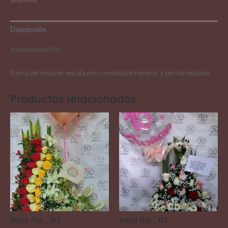
sorpresas
Descripción
Valoraciones (0)
Ramo de rosas en escala con chocolates ferreros y pin de madera.
Productos relacionados
Bella flor_163
Bella flor_117