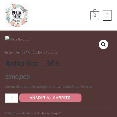
0
Inicio
/
Tienda
/
Amor
/ Bella flor_365
Bella flor_365
$
200,000
Jarron de cristal con arreglo en rosas, chocolates ferreros.
AÑADIR AL CARRITO
Categorías:
Amor
,
Ramilletes o Bouquet