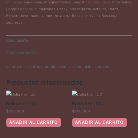
Etiquetas:
aniversario
,
Arreglos florales
,
Buquet de rosas
,
cajas
,
Chocolates
,
Compras online
,
cumpleaños
,
Desayunos sorpresa
,
detalles
,
Flores
,
Flowers
,
love
,
madre
,
ramos
,
rosa azul
,
Rosa preservada
,
Rosa roja
,
sorpresas
Descripción
Valoraciones (0)
Jarron de cristal con arreglo en rosas, chocolates ferreros.
Productos relacionados
Bella flor_123
Bella flor_102
$
250,000
$
200,000
AÑADIR AL CARRITO
AÑADIR AL CARRITO