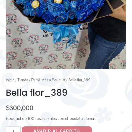
Inicio
/
Tienda
/
Ramilletes o Bouquet
/ Bella flor_389
Bella flor_389
$
300,000
Bouquet de 100 rosas azules con chocolates ferrero.
AÑADIR AL CARRITO