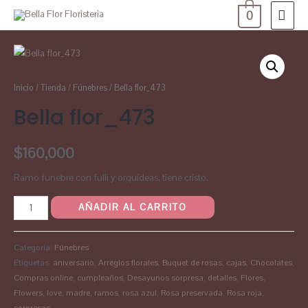
0
Inicio
/
Tienda
/
Fúnebres
/ Bella flor_473
Bella flor_473
$
160,000
Ramo funebre con fulli y orquideas, tiene cristo.
AÑADIR AL CARRITO
Categoría:
Fúnebres
Etiquetas:
aniversario
,
Arreglos florales
,
Buquet de rosas
,
cajas
,
Chocolates
,
Compras online
,
cumpleaños
,
Desayunos sorpresa
,
detalles
,
Flores
,
Flowers
,
love
,
madre
,
ramos
,
rosa azul
,
Rosa preservada
,
Rosa roja
,