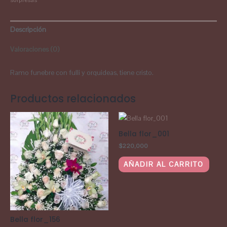
sorpresas
Descripción
Valoraciones (0)
Ramo funebre con fulli y orquideas, tiene cristo.
Productos relacionados
Bella flor_001
$
220,000
AÑADIR AL CARRITO
Bella flor_156