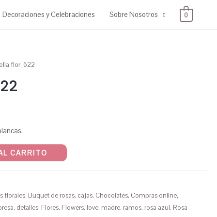
Decoraciones y Celebraciones
Sobre Nosotros
0
ella flor_622
622
blancas.
AL CARRITO
s florales
,
Buquet de rosas
,
cajas
,
Chocolates
,
Compras online
,
presa
,
detalles
,
Flores
,
Flowers
,
love
,
madre
,
ramos
,
rosa azul
,
Rosa