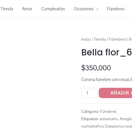
Tienda
Amor
Cumpleaños
Ocasiones
Fúnebres
Inicio
/
Tienda
/
Fúnebres
/ B
Bella flor_
$
350,000
Corona funebre con rosas 
Bella
AÑADIR 
flor_622
cantidad
Categoría:
Fúnebres
Etiquetas:
aniversario
,
Arreglo
cumpleaños
,
Desayunos sor