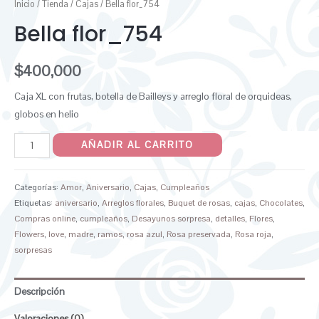
Inicio
/
Tienda
/
Cajas
/ Bella flor_754
Bella flor_754
$
400,000
Caja XL con frutas, botella de Bailleys y arreglo floral de orquideas,
globos en helio
AÑADIR AL CARRITO
Categorías:
Amor
,
Aniversario
,
Cajas
,
Cumpleaños
Etiquetas:
aniversario
,
Arreglos florales
,
Buquet de rosas
,
cajas
,
Chocolates
,
Compras online
,
cumpleaños
,
Desayunos sorpresa
,
detalles
,
Flores
,
Flowers
,
love
,
madre
,
ramos
,
rosa azul
,
Rosa preservada
,
Rosa roja
,
sorpresas
Descripción
Valoraciones (0)