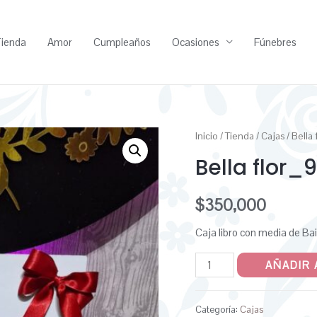
ienda
Amor
Cumpleaños
Ocasiones
Fúnebres
Inicio
/
Tienda
/
Cajas
/ Bella
Bella flor_
$
350,000
Caja libro con media de Bai
AÑADIR 
Categoría:
Cajas