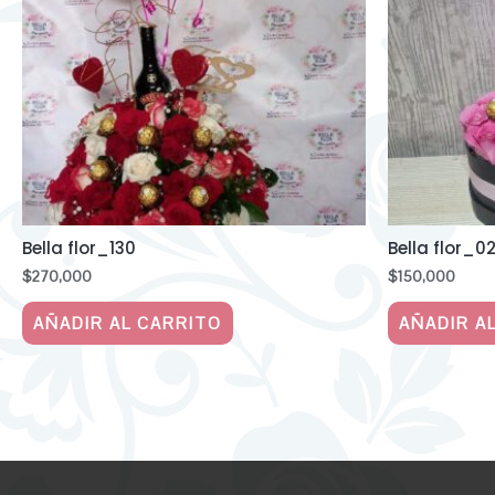
Bella flor_130
Bella flor_0
$
270,000
$
150,000
AÑADIR AL CARRITO
AÑADIR A