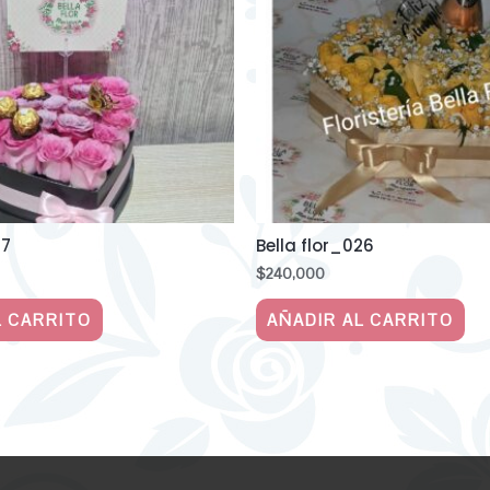
27
Bella flor_026
$
240,000
L CARRITO
AÑADIR AL CARRITO