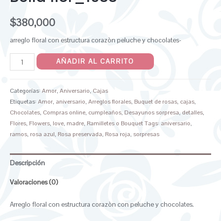
$
380,000
arreglo floral con estructura corazòn peluche y chocolates-
AÑADIR AL CARRITO
Categorías:
Amor
,
Aniversario
,
Cajas
Etiquetas:
Amor
,
aniversario
,
Arreglos florales
,
Buquet de rosas
,
cajas
,
Chocolates
,
Compras online
,
cumpleaños
,
Desayunos sorpresa
,
detalles
,
Flores
,
Flowers
,
love
,
madre
,
Ramilletes o Bouquet Tags: aniversario
,
ramos
,
rosa azul
,
Rosa preservada
,
Rosa roja
,
sorpresas
Descripción
Valoraciones (0)
Arreglo floral con estructura corazòn con peluche y chocolates.