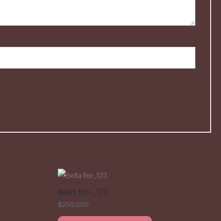
Bella flor_123
$
250,000