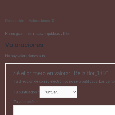
Descripción
Valoraciones (0)
Ramo grande de rosas, orquídeas y lirios.
Valoraciones
No hay valoraciones aún.
Sé el primero en valorar “Bella flor_189”
Tu dirección de correo electrónico no será publicada.
Los campo
Tu puntuación
*
Tu valoración
*