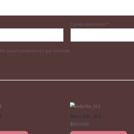
Correo electrónico
*
dor para la próxima vez que comente.
8
Bella flor_153
$
350,000