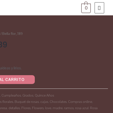
0
/ Bella flor_189
189
deas y lirios.
AL CARRITO
o
,
Cumpleaños
,
Grados
,
Quince Años
s florales
,
Buquet de rosas
,
cajas
,
Chocolates
,
Compras online
,
presa
,
detalles
,
Flores
,
Flowers
,
love
,
madre
,
ramos
,
rosa azul
,
Rosa