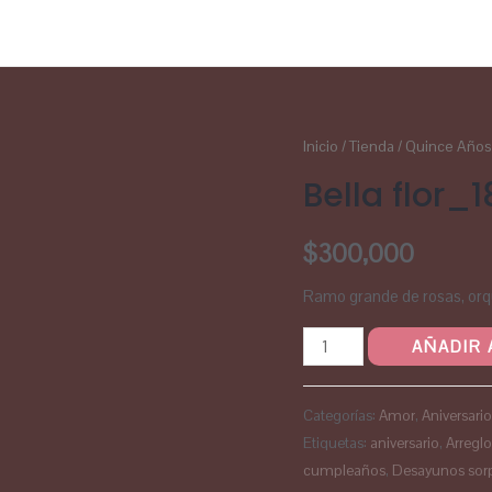
Inicio
/
Tienda
/
Quince Años
Bella flor_
$
300,000
Ramo grande de rosas, orquí
AÑADIR 
Categorías:
Amor
,
Aniversari
Etiquetas:
aniversario
,
Arreglo
cumpleaños
,
Desayunos sor