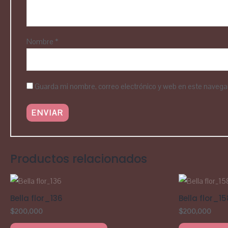
Nombre
*
Guarda mi nombre, correo electrónico y web en este navega
Productos relacionados
Bella flor_136
Bella flor_15
$
200,000
$
200,000