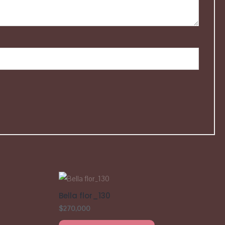
Bella flor_130
$
270,000