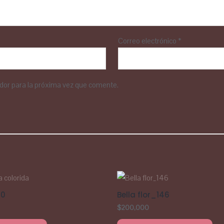
Correo electrónico
*
dor para la próxima vez que comente.
20
Bella flor_146
$
200,000