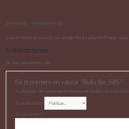
Descripción
Valoraciones (0)
Caja en forma de corazón con arreglo floral y peluche (Puede variar
Valoraciones
No hay valoraciones aún.
Sé el primero en valorar “Bella flor_685”
Tu dirección de correo electrónico no será publicada.
Los campo
Tu puntuación
*
Tu valoración
*