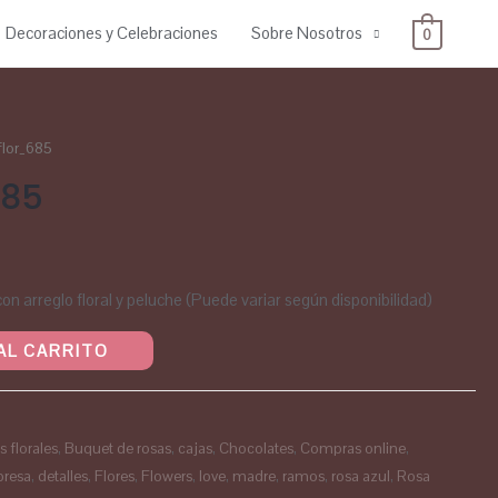
Decoraciones y Celebraciones
Sobre Nosotros
0
 flor_685
685
n arreglo floral y peluche (Puede variar según disponibilidad)
AL CARRITO
s florales
,
Buquet de rosas
,
cajas
,
Chocolates
,
Compras online
,
presa
,
detalles
,
Flores
,
Flowers
,
love
,
madre
,
ramos
,
rosa azul
,
Rosa