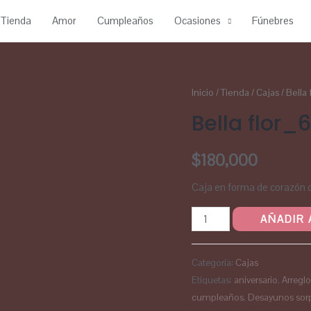
Tienda
Amor
Cumpleaños
Ocasiones
Fúnebres
Inicio
/
Tienda
/
Cajas
/ Bella
Bella flor_
$
180,000
Caja en forma de corazón co
AÑADIR 
Categoría:
Cajas
Etiquetas:
aniversario
,
Arreglo
cumpleaños
,
Desayunos sor