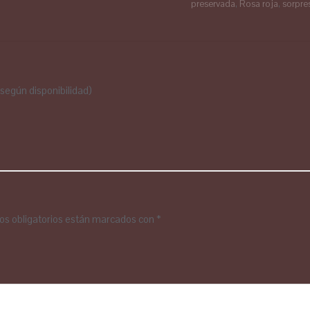
preservada
,
Rosa roja
,
sorpre
 según disponibilidad)
s obligatorios están marcados con
*