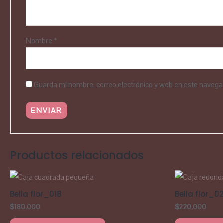
Nombre
*
Guarda mi nombre, correo electrónico y web en este navega
Productos relacionados
Bella flor_018
Bella flor_0
$
180,000
$
220,000