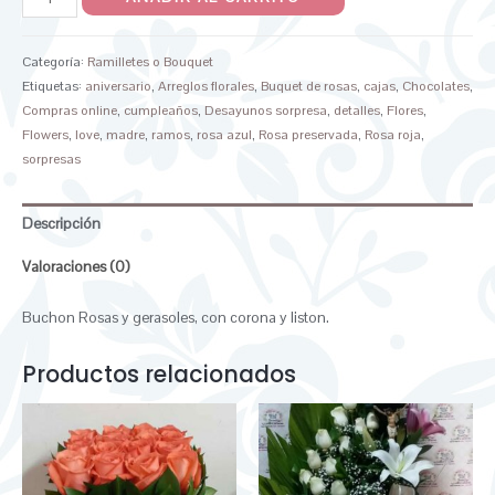
Categoría:
Ramilletes o Bouquet
Etiquetas:
aniversario
,
Arreglos florales
,
Buquet de rosas
,
cajas
,
Chocolates
,
Compras online
,
cumpleaños
,
Desayunos sorpresa
,
detalles
,
Flores
,
Flowers
,
love
,
madre
,
ramos
,
rosa azul
,
Rosa preservada
,
Rosa roja
,
sorpresas
Descripción
Valoraciones (0)
Buchon Rosas y gerasoles, con corona y liston.
Productos relacionados