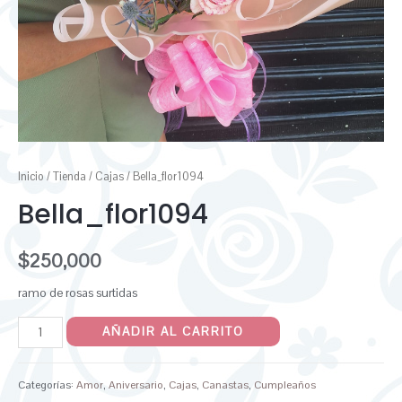
Inicio
/
Tienda
/
Cajas
/ Bella_flor1094
Bella_flor1094
$
250,000
ramo de rosas surtidas
AÑADIR AL CARRITO
Categorías:
Amor
,
Aniversario
,
Cajas
,
Canastas
,
Cumpleaños